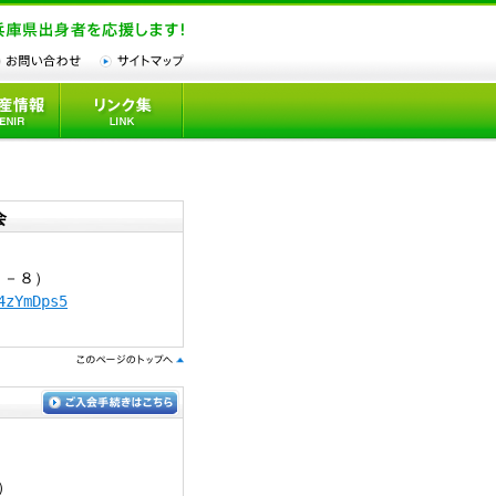
会
０－８）
4zYmDps5
）