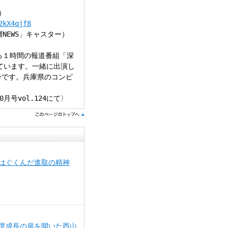
）
2kX4qjf8
NEWS」キャスター）
る１時間の報道番組「深
しています。一緒に出演し
身です。兵庫県のコンピ
号vol.124にて〉
はぐくんだ進取の精神
度成長の扉を開いた西山