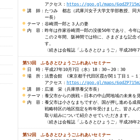
アクセス：
https://goo.gl/maps/6qdZP715m
講 師
：
たつみ 都志（武庫川女子大学文学部教授、同大
ー長）
テーマ
：
谷崎潤一郎と３人の妻
内 容
：
昨年は作家谷崎潤一郎の没後50年であり、今年は
この２年間、阪神間では特に、さまざまな記念
す。
〈続きは会報誌「ふるさとひょうご」平成28年7月
第53回 ふるさとひょうごふれあいセミナー
日 時
：
平成27年10月7日（水）18：30～20：30
場 所
：
法曹会館 (東京都千代田区霞が関１丁目１－１
アクセス：
https://goo.gl/maps/6qdZP715m
講 師
：
広瀬 栄（兵庫県養父市長）
テーマ
：
養父市からの挑戦－日本の中山間地域の未来を
内 容
：
養父市は小さなまちですが、国が押し進める成
戦略特区の地区指定を昨年受けました。皆さん
取り組みについて紹介させていただきます。
〈続きは会報誌「ふるさとひょうご」平成28年2月
第52回 ふるさとひょうごふれあいセミナー