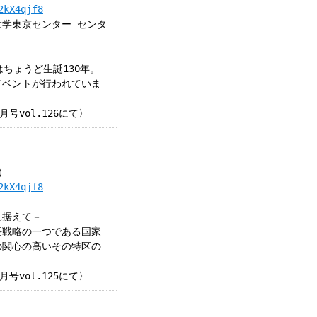
2kX4qjf8
学東京センター センタ
ちょうど生誕130年。
イベントが行われていま
号vol.126にて〉
）
2kX4qjf8
見据えて－
長戦略の一つである国家
の関心の高いその特区の
号vol.125にて〉