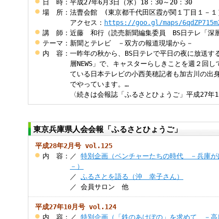
日 時
：
平成27年6月3日（水）18：30～20：30
場 所
：
法曹会館 (東京都千代田区霞が関１丁目１－１
アクセス：
https://goo.gl/maps/6qdZP715m
講 師
：
近藤 和行（読売新聞編集委員 BS日テレ「深層
テーマ
：
新聞とテレビ －双方の報道現場から－
内 容
：
一昨年の秋から、BS日テレで平日の夜に放送す
層NEWS」で、キャスターらしきことを週２回
ている日本テレビの小西美穂記者も加古川の出
でやっています。…
〈続きは会報誌「ふるさとひょうご」平成27年10月
東京兵庫県人会会報「ふるさとひょうご」
平成28年2月号 vol.125
内 容
：
／
特別企画（ベンチャーたちの時代 －兵庫が
－）
／
ふるさとを語る（沖 幸子さん）
／ 会員サロン 他
平成27年10月号 vol.124
内 容
：
／
特別企画（「鉄のあけぼの」を求めて －高