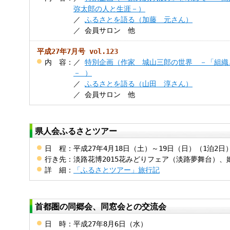
弥太郎の人と生涯－）
／
ふるさとを語る（加藤 元さん）
／ 会員サロン 他
平成27年7月号 vol.123
内 容
：
／
特別企画（作家 城山三郎の世界 －「組織
－ ）
／
ふるさとを語る（山田 淳さん）
／ 会員サロン 他
県人会ふるさとツアー
日 程
：
平成27年4月18日（土）～19日（日）（1泊2日
行き先
：
淡路花博2015花みどりフェア（淡路夢舞台）、
詳 細
：
「ふるさとツアー」旅行記
首都圏の同郷会、同窓会との交流会
日 時
：
平成27年8月6日（水）