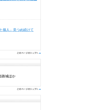
と個人」見つめ続けて
）
姫路城ほか