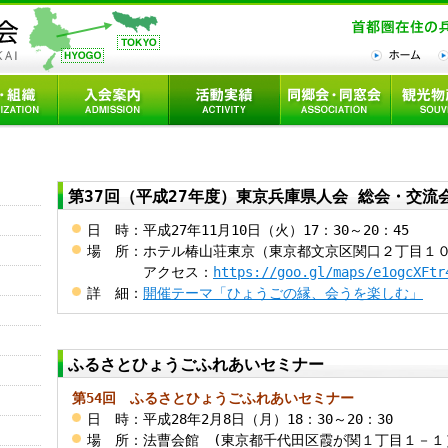
第37回（平成27年度）東京兵庫県人会 総会・交流
日 時
：
平成27年11月10日（火）17：30～20：45
場 所
：
ホテル椿山荘東京（東京都文京区関口２丁目１
アクセス：
https://goo.gl/maps/e1ogcXFtr
詳 細
：
開催テーマ「ひょうごの縁、会うを楽しむ」
ふるさとひょうごふれあいセミナー
第54回 ふるさとひょうごふれあいセミナー
日 時
：
平成28年2月8日（月）18：30～20：30
場 所
：
法曹会館 (東京都千代田区霞が関１丁目１－１