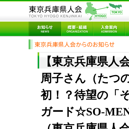
【東京兵庫県人
周子さん（たつ
初！？待望の「
ガード☆SO-M
（東京兵庫県人会ニ