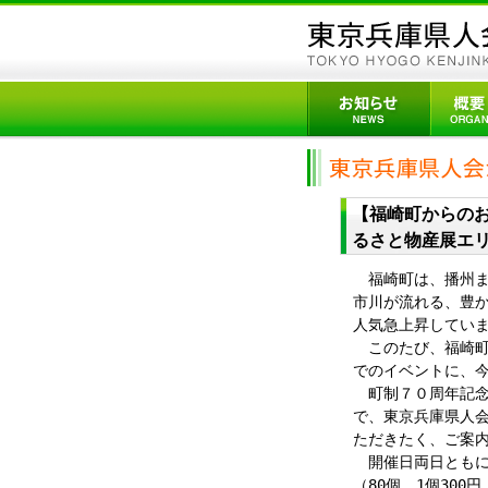
【福崎町からの
るさと物産展エリ
福崎町は、播州ま
市川が流れる、豊
人気急上昇してい
このたび、福崎町
でのイベントに、
町制７０周年記念
で、東京兵庫県人
ただきたく、ご案
開催日両日ともに
（80個。1個30