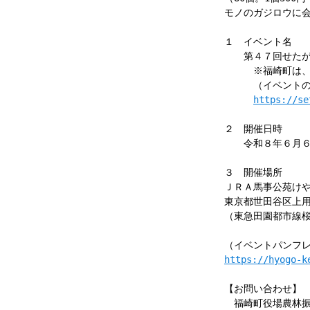
モノのガジロウに
１ イベント名
第４７回せたが
※福崎町は、ふ
（イベントのホ
https://se
２ 開催日時
令和８年６月６日
３ 開催場所
ＪＲＡ馬事公苑け
東京都世田谷区上
（東急田園都市線
（イベントパンフレ
https://hyogo-k
【お問い合わせ】
福崎町役場農林振興課