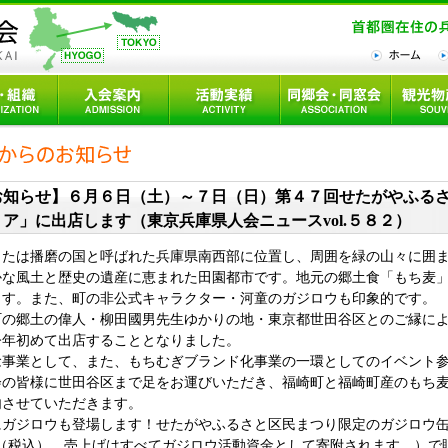
お知らせ】６月６日（土）～７日（日）第４７回せたがやふる
ア」に出店します（東京兵庫県人会ニュースvol.５８２）
たは播磨の国と呼ばれた兵庫県南西部に位置し、周囲を緑の山々に囲ま
かな風土と歴史の遺産に恵まれた田園都市です。地元の郷土食「もち麦
ます。また、町の非公式キャラクター・河童のガジロウも印象的です。
の郷土の偉人・柳田國男先生ゆかりの地・東京都世田谷区とのご縁によ
今年初めて出店することとなりました。
事業として、また、もちむぎブランド化事業の一環としてのイベント参
会の皆様に世田谷区まで足をお運びいただき、福崎町と福崎町産のもち
内させていただきます。
ガジロウも登場します！せたがやふるさと区民まつり限定のガジロウ缶
0円（税込）。売上げはすべてガジロウ活動資金として寄附されます。）