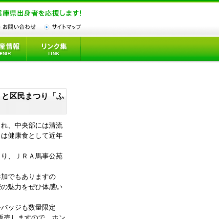
さと区民まつり「ふ
れ、中央部には清流
」は健康食として近年
り、ＪＲＡ馬事公苑
加でもありますの
麦の魅力をぜひ体感い
バッジも数量限定
で販売しますので、ホン