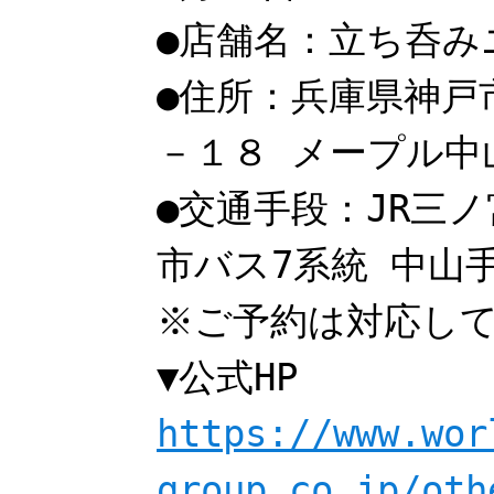
●店舗名：立ち呑み
●住所：兵庫県神戸
－１８ メープル中
●交通手段：JR三
市バス7系統 中山
※ご予約は対応し
▼公式HP
https://www.wor
group.co.jp/oth