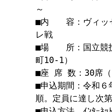
～
■内 容：ヴィッ
レ戦
■場 所：国立競
町10-1）
■座 席 数：30席
■申込期間：令和６
順。定員に達し次
■申込方法 ｲﾝﾀｰﾈｯ