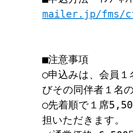
mailer.jp/fms/c
■注意事項
○申込みは、会員１
びその同伴者１名
○先着順で１席5,5
担いただきます。