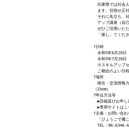
兵庫県では社会人
ます。目指せ正社
それに先立ち、社
アップ講座（自己
ぜひご活用いただ
「推し」てくださ
?日時
令和5年6月20日（
令和5年7月20日（
※スキルアップセ
ご都合のよい日程
?場所
移住・交流情報ガ
（Zoom）
?申込方法等
▶詳細及びお申し
▶専用サイトはこ
?主催・お問い合わ
「ひょうごで働こ
TEL：06-6346-