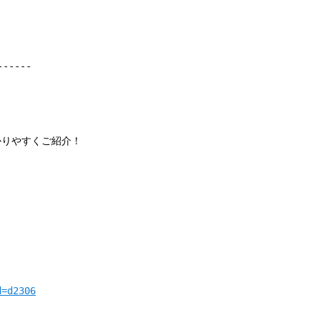
------
りやすくご紹介！
d=d2306