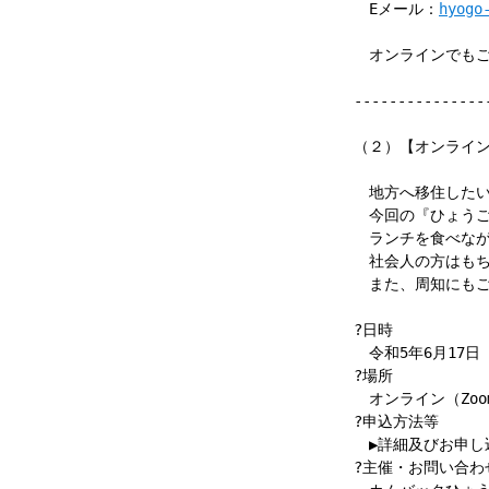
Eメール：
hyogo
オンラインでもご
---------------
（２）【オンライ
地方へ移住したい
今回の『ひょうご
ランチを食べなが
社会人の方はもち
また、周知にもご
?日時
令和5年6月17日（
?場所
オンライン（Zoo
?申込方法等
▶詳細及びお申し
?主催・お問い合わ