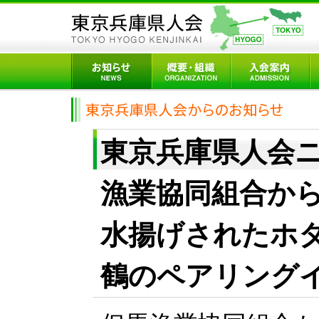
東京兵庫県人会ニュ
漁業協同組合か
水揚げされたホ
鶴のペアリング