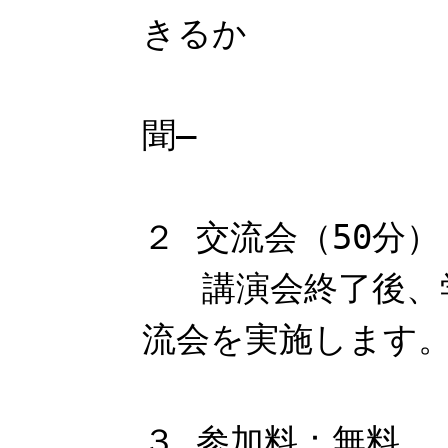
きるか
―たかが
聞―
２ 交流会（50分）
講演会終了後、学
流会を実施します
３ 参加料：無料