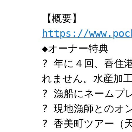
【概要】
https://www.poc
◆オーナー特典
? 年に４回、香住
れません。水産加
? 漁船にネームプ
? 現地漁師とのオ
? 香美町ツアー（